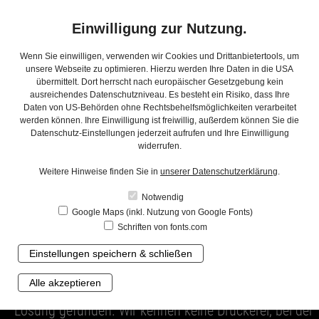
Einwilligung zur Nutzung.
Wenn Sie einwilligen, verwenden wir Cookies und Drittanbietertools, um
unsere Webseite zu optimieren. Hierzu werden Ihre Daten in die USA
übermittelt. Dort herrscht nach europäischer Gesetzgebung kein
TRADITION
ZUSPRUCH
SPEKTRUM
AUSSCH
ausreichendes Datenschutzniveau. Es besteht ein Risiko, dass Ihre
Daten von US-Behörden ohne Rechtsbehelfsmöglichkeiten verarbeitet
5 RICHTIG GUTE GRÜNDE FÜR WERBEAGENTUREN
5 RICHTIG 
werden können. Ihre Einwilligung ist freiwillig, außerdem können Sie die
Datenschutz-Einstellungen jederzeit aufrufen und Ihre Einwilligung
widerrufen.
Weitere Hinweise finden Sie in
unserer Datenschutzerklärung
.
Notwendig
Google Maps (inkl. Nutzung von Google Fonts)
Schriften von fonts.com
Einstellungen speichern & schließen
„Das Besondere bei Boxan ist der große
Alle akzeptieren
Erfahrungsfundus. Für jede unserer Ideen wird eine
Lösung gefunden. Wir kennen keine Druckerei, bei der